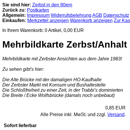
Sie sind hier:
Zerbst in den 80ern
Zurück zu:
Postkarten
Allgemein:
Impressum
Widerrufsbelehrung
AGB
Datenschutz
Einkaufen:
Merkzettel anzeigen
Warenkorb anzeigen
Zur Ka
In Ihrem Warenkorb:
0
Artikel,
0,00
EUR
Mehrbildkarte Zerbst/Anhalt
Mehrbildkarte mit Zerbster Ansichten aus dem Jahre 1983!
Zu sehen gibt's hier:
Die Alte Brücke mit der damaligen HO-Kaufhalle
Der Zerbster Markt mit Konsum und Bushaltestelle
Die Schloßfreiheit zu einer Zeit, in der Trabbi's dominierten
Die Breite / Ecke Wolfsbrücke (damals noch unbebaut)
0,85 EUR
Alle Preise inkl. MwSt. und zzgl.
Versand
.
Sofort lieferbar