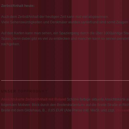
Zerbst/Anhalt heute:
Auch dem Zerbst/Anhalt der heutigen Zeit kann mal viel abgewinnen.
Viele Sehenswürdigkeiten und Denkmäler wurden saniert und sind somit Zeugen 
Auf den Karten kann man sehen, ein Spaziergang durch die über 1000jährige Sta
Spass, denn dabei gibt es viel zu entdecken und mancher kann so seinen persön
nachgehen.
UNSER TOPPRODUKT
Ansichtskarte Zerbst/Anhalt mit Roland
Schöne farbige aktuelle Ansichtskarte a
folgenden Motiven: Blick durch den Breitestraßenturm auf die Breite Straße in Rich
Breite mit dem Gildehaus, B...
0,65 EUR
(Alle Preise inkl. MwSt. und zzgl.
Versan