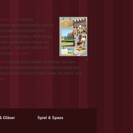
erbst/Anhalt
Farbige
tkarte mit verschiedenen Motiven
schönem Zerbst/Anhalt 2013
enden Einzelbildern: Blick auf die
halten gebliebenen Häuser der
 durch ...
0,65 EUR
(Alle Preise
und zzgl.
Versand
.)
arte
Farbige Bildpostkarte mit Motiven aus dem
en in Zerbst/Anhalt Katharina Denkmal Stadthalle
hloss (heute)
0,65 EUR
(Alle Preise inkl. MwSt. und
nd
.)
& Gläser
Spiel & Spass