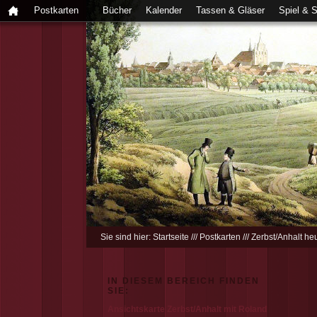
Postkarten
Bücher
Kalender
Tassen & Gläser
Spiel & 
Sie sind hier:
Startseite
///
Postkarten
///
Zerbst/Anhalt he
IN DIESEM BEREICH FINDEN
SIE:
Ansichtskarte Zerbst/Anhalt mit Roland