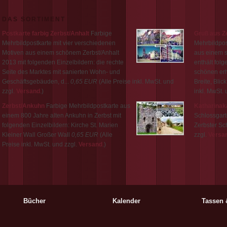
DAS SORTIMENT
Postkarte farbig Zerbst/Anhalt
Farbige
Gruß aus Z
Mehrbildpostkarte mit vier verschiedenen
Mehrbildpos
Motiven aus einem schönem Zerbst/Anhalt
aus einem 
2013 mit folgenden Einzelbildern: die rechte
enthält folg
Seite des Marktes mit sanierten Wohn- und
schönen er
Geschäftsgebäuden, d...
0,65 EUR
(Alle Preise inkl. MwSt. und
Breite, Blick
zzgl.
Versand
.)
inkl. MwSt. 
Zerbst/Ankuhn
Farbige Mehrbildpostkarte aus
Katharinak
einem 800 Jahre alten Ankuhn in Zerbst mit
Schlossgart
folgenden Einzelbildern: Kirche St. Marien
Zerbster Sc
Kleiner Wall Großer Wall
0,65 EUR
(Alle
zzgl.
Versa
Preise inkl. MwSt. und zzgl.
Versand
.)
Bücher
Kalender
Tassen 