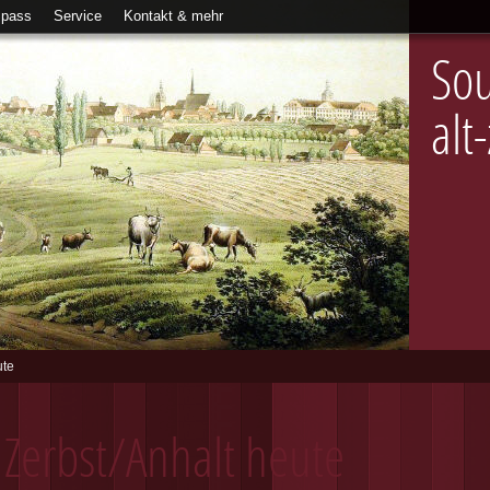
Spass
Service
Kontakt & mehr
Sou
alt
ute
Zerbst/Anhalt heute