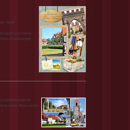
der Stadt.
dt macht auch heute
lichen Erinnerungen
us Zerbst/Anhalt mit
tung Markt, Blick auf die
d
.)