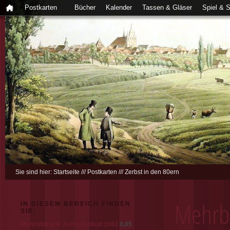
Postkarten
Bücher
Kalender
Tassen & Gläser
Spiel & 
Sie sind hier:
Startseite
///
Postkarten
///
Zerbst in den 80ern
IN DIESEM BEREICH FINDEN
Mehrbi
SIE:
Mehrbildkarte Zerbst/Anhalt 1983
0,85